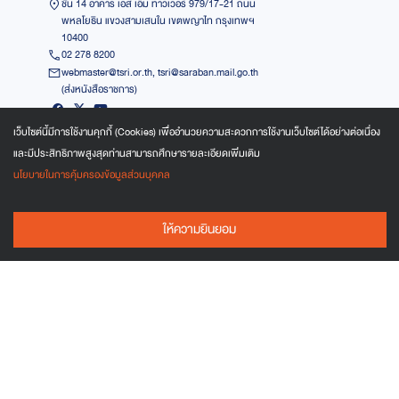
ชั้น 14 อาคาร เอส เอ็ม ทาวเวอร์ 979/17-21 ถนน
พหลโยธิน แขวงสามเสนใน เขตพญาไท กรุงเทพฯ
10400
02 278 8200
webmaster@tsri.or.th, tsri@saraban.mail.go.th
(ส่งหนังสือราชการ)
แจ้งเรื่องร้องเรียนทั่วไป
เว็บไซต์นี้มีการใช้งานคุกกี้ (Cookies) เพื่ออำนวยความสะดวกการใช้งานเว็บไซต์ได้อย่างต่อเนื่อง
แจ้งเรื่องร้องเรียนทั่วไป
แจ้งเรื่องร้องเรียนทุจริต
นโยบายในการคุ้มครองข้อมูลส่วนบุคคล
ร้องเรียนกับ สกสว. โดยตรง
สำนักงาน ป.ป.ช. (ศูนย์ร้องเรียน)
ให้ความยินยอม
สำนักงาน ป.ป.ท. (ระบบรับเรื่องร้องเรียน)
318,126
สถิติการเยี่ยมชมเว็บไซต์
ครั้ง
(
ตั้งแต่ 1 ม.ค. 2563
)
64,808
สถิติการเยี่ยมชมปีนี้ (พ.ศ. 2569)
ครั้ง
COPYRIGHT
2566 สำนักงานคณะกรรมการส่งเสริมวิทยาศาสตร์ วิจัยและ
นวัตกรรม (สกสว.)